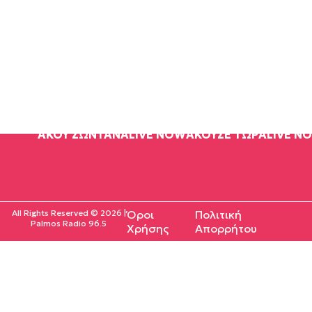
ΑΚΟΥ ΖΩΝΤΑΝΑ
LIVE NOW
ΑΚΟΥΣΕ ΤΩΡΑ
LIVE N
All Rights Reserved © 2026 |
Όροι
Πολιτική
Palmos Radio 96.5
Χρήσης
Απορρήτου