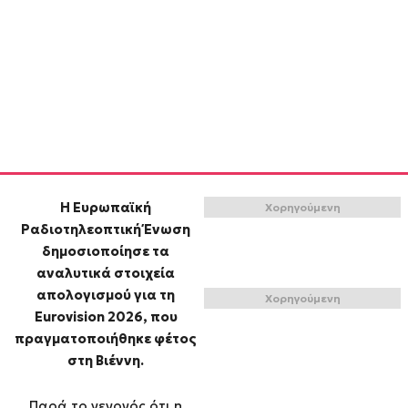
Η Ευρωπαϊκή
Χορηγούμενη
Ραδιοτηλεοπτική Ένωση
δημοσιοποίησε τα
αναλυτικά στοιχεία
απολογισμού για τη
Χορηγούμενη
Eurovision 2026, που
πραγματοποιήθηκε φέτος
στη Βιέννη.
Παρά το γεγονός ότι η