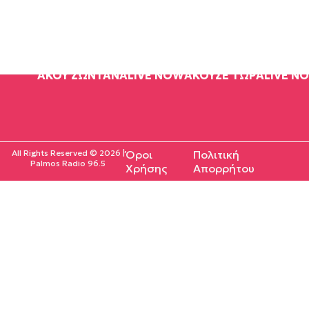
ΑΚΟΥ ΖΩΝΤΑΝΑ
LIVE NOW
ΑΚΟΥΣΕ ΤΩΡΑ
LIVE N
All Rights Reserved © 2026 |
Όροι
Πολιτική
Palmos Radio 96.5
Χρήσης
Απορρήτου