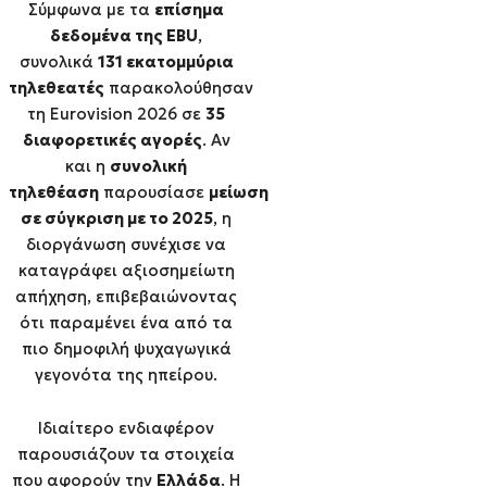
Σύμφωνα με τα
επίσημα
δεδομένα της EBU
,
συνολικά
131 εκατομμύρια
τηλεθεατές
παρακολούθησαν
τη Eurovision 2026 σε
35
διαφορετικές αγορές
. Αν
και η
συνολική
τηλεθέαση
παρουσίασε
μείωση
σε σύγκριση με το 2025
, η
διοργάνωση συνέχισε να
καταγράφει αξιοσημείωτη
απήχηση, επιβεβαιώνοντας
ότι παραμένει ένα από τα
πιο δημοφιλή ψυχαγωγικά
γεγονότα της ηπείρου.
Ιδιαίτερο ενδιαφέρον
παρουσιάζουν τα στοιχεία
που αφορούν την
Ελλάδα
. Η