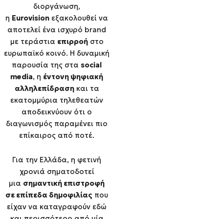
διοργάνωση,
η
Eurovision
εξακολουθεί να
αποτελεί ένα ισχυρό brand
με τεράστια
επιρροή
στο
ευρωπαϊκό κοινό. Η δυναμική
παρουσία της στα
social
media
, η
έντονη ψηφιακή
αλληλεπίδραση
και τα
εκατομμύρια τηλεθεατών
αποδεικνύουν ότι ο
διαγωνισμός παραμένει πιο
επίκαιρος από ποτέ.
Για την Ελλάδα, η φετινή
χρονιά σηματοδοτεί
μια
σημαντική επιστροφή
σε επίπεδα δημοφιλίας
που
είχαν να καταγραφούν εδώ
και περισσότερο από μία