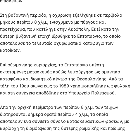
επισκευών.
Στη βυζαντινή περίοδο, η οχύρωση εξελίχθηκε σε περίβολο
μήκους περίπου 8 χλμ., ενισχυμένο με πύργους και
προτείχισμα, που κατέληγε στην Ακρόπολη. Εκεί κατά την
ύστερη βυζαντινή εποχή ιδρύθηκε το Επταπύργιο, το οποίο
αποτελούσε το τελευταίο οχυρωματικό καταφύγιο των
κατοίκων.
Επί οθωμανικής κυριαρχίας, το Επταπύργιο υπέστη
εκτεταμένες μετασκευές καθώς λειτούργησε ως αμυντικό
καταφύγιο και διοικητικό κέντρο της Θεσσαλονίκης. Από τα
τέλη του 19ου αιώνα έως το 1989 χρησιμοποιήθηκε ως φυλακή
και στη συνέχεια αποδόθηκε στο Υπουργείο Πολιτισμού.
Από την αρχική περίμετρο των περίπου 8 χλμ. των τειχών
διατηρούνται σήμερα ορατά περίπου 4 χλμ., τα οποία
αποτελούν ένα σύνθετο σύνολο κατασκευαστικών φάσεων, με
κυρίαρχη τη διαμόρφωση της ύστερης ρωμαϊκής και πρώιμης