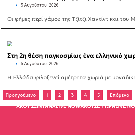
που άναψε φωτιές (ΒΙΝΤΕΟ)
5 Αυγούστου, 2026
Οι φήμες περί γάμου της Τζίτζι Χαντίντ και του 
Στη 2η θέση παγκοσμίως ένα ελληνικό χωρ
5 Αυγούστου, 2026
Η Ελλάδα φιλοξενεί αμέτρητα χωριά με μοναδική
Προηγούμενο
1
2
3
4
5
Επόμενο
ΑΚΟΥ ΖΩΝΤΑΝΑ
LIVE NOW
ΑΚΟΥΣΕ ΤΩΡΑ
LIVE N