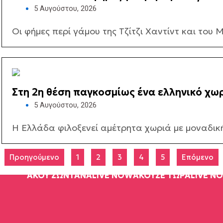
που άναψε φωτιές (ΒΙΝΤΕΟ)
5 Αυγούστου, 2026
Οι φήμες περί γάμου της Τζίτζι Χαντίντ και του 
Στη 2η θέση παγκοσμίως ένα ελληνικό χωρ
5 Αυγούστου, 2026
Η Ελλάδα φιλοξενεί αμέτρητα χωριά με μοναδική
Προηγούμενο
1
2
3
4
5
Επόμενο
ΑΚΟΥ ΖΩΝΤΑΝΑ
LIVE NOW
ΑΚΟΥΣΕ ΤΩΡΑ
LIVE N