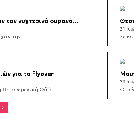
ν τον νυχτερινό ουρανό
Θεσσ
21 Ιου
χαν την..
Σε κ
ών για το Flyover
Μουν
(ΒΙΝ
20 Ιου
 Περιφερειακή Οδό..
Ο τελ
>