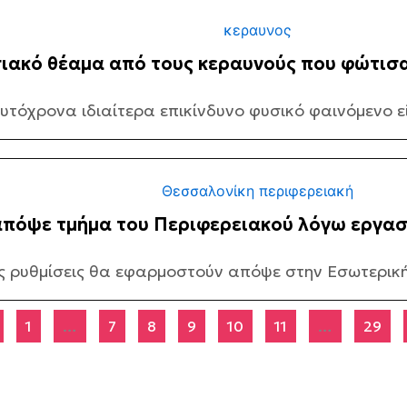
ιακό θέαμα από τους κεραυνούς που φώτισα
τόχρονα ιδιαίτερα επικίνδυνο φυσικό φαινόμενο εί
απόψε τμήμα του Περιφερειακού λόγω εργασι
 ρυθμίσεις θα εφαρμοστούν απόψε στην Εσωτερική
1
…
7
8
9
10
11
…
29