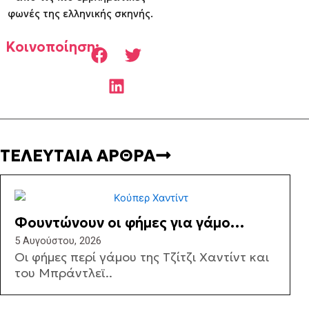
φωνές της ελληνικής σκηνής.
Κοινοποίηση:
ΤΕΛΕΥΤΑΙΑ ΑΡΘΡΑ
Φουντώνουν οι φήμες για γάμο
μεταξύ Μπράντλεϊ Κούπερ και η
5 Αυγούστου, 2026
Οι φήμες περί γάμου της Τζίτζι Χαντίντ και
Τζίτζι Χαντίντ – Η εμφάνιση που
του Μπράντλεϊ..
άναψε φωτιές (ΒΙΝΤΕΟ)