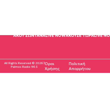
ΑΚΟΥ ΖΩΝΤΑΝΑ
LIVE NOW
ΑΚΟΥΣΕ ΤΩΡΑ
LIVE N
All Rights Reserved © 2026 |
Όροι
Πολιτική
Palmos Radio 96.5
Χρήσης
Απορρήτου