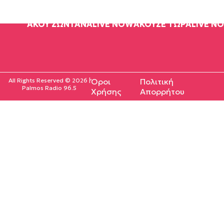
ΑΚΟΥ ΖΩΝΤΑΝΑ
LIVE NOW
ΑΚΟΥΣΕ ΤΩΡΑ
LIVE N
All Rights Reserved © 2026 |
Όροι
Πολιτική
Palmos Radio 96.5
Χρήσης
Απορρήτου